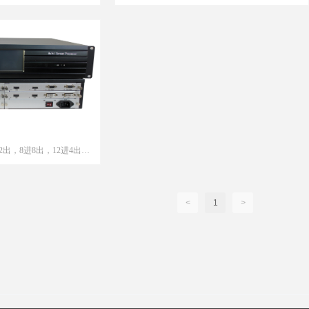
2出，8进8出，12进4出等
<
1
>